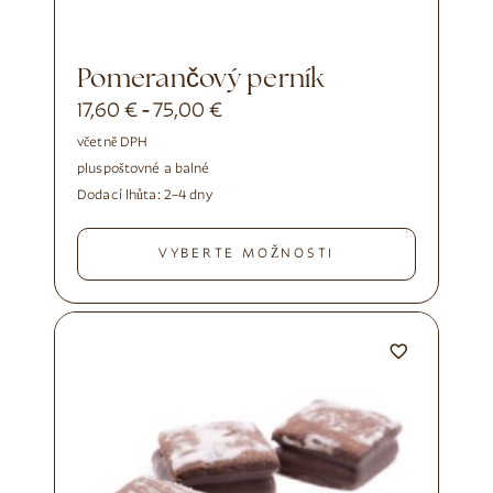
Pomerančový perník
17,60
€
75,00
€
-
včetně DPH
plus
poštovné a balné
Dodací lhůta:
2–4 dny
VYBERTE MOŽNOSTI