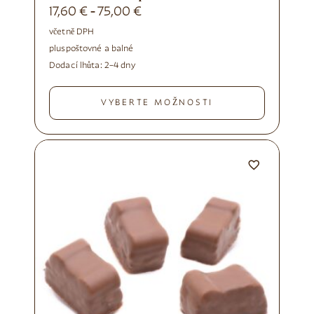
17,60
€
75,00
€
-
včetně DPH
plus
poštovné a balné
Dodací lhůta:
2–4 dny
VYBERTE MOŽNOSTI