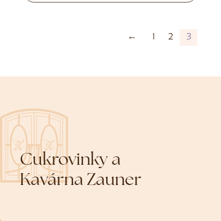
←
1
2
3
Cukrovinky a
Kavárna Zauner