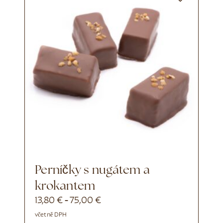
Perníčky s nugátem a
krokantem
13,80
€
75,00
€
-
včetně DPH