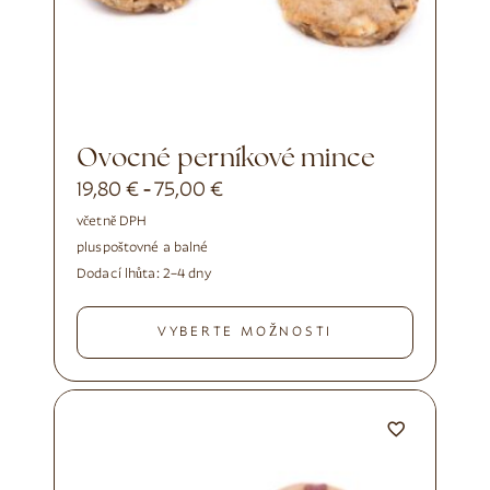
Ovocné perníkové mince
19,80
€
75,00
€
-
včetně DPH
plus
poštovné a balné
Dodací lhůta:
2–4 dny
VYBERTE MOŽNOSTI