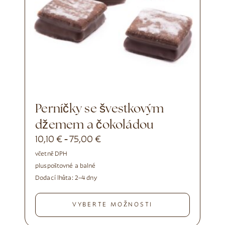
Perníčky se švestkovým
džemem a čokoládou
10,10
€
75,00
€
-
včetně DPH
plus
poštovné a balné
Dodací lhůta:
2–4 dny
VYBERTE MOŽNOSTI