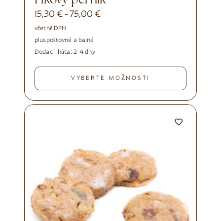
Fíkový perník
15,30
€
75,00
€
-
včetně DPH
plus
poštovné a balné
Dodací lhůta:
2–4 dny
VYBERTE MOŽNOSTI