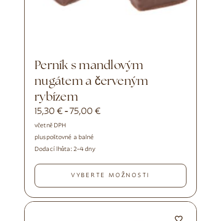
Perník s mandlovým
nugátem a červeným
rybízem
15,30
€
75,00
€
-
včetně DPH
plus
poštovné a balné
Dodací lhůta:
2–4 dny
VYBERTE MOŽNOSTI