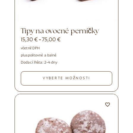
Tipy na ovocné perníčky
15,30
€
75,00
€
-
včetně DPH
plus
poštovné a balné
Dodací lhůta:
2–4 dny
VYBERTE MOŽNOSTI