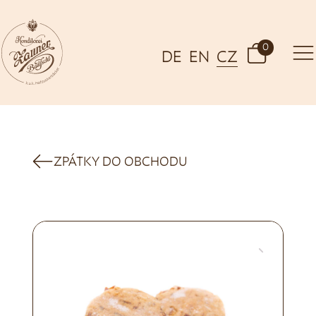
0
DE
EN
CZ
ZPÁTKY DO OBCHODU