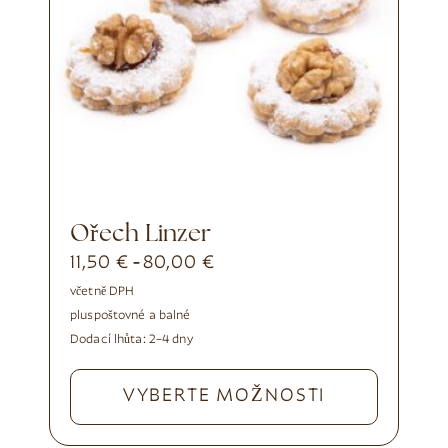
Ořech Linzer
11,50
€
80,00
€
-
včetně DPH
plus
poštovné a balné
Dodací lhůta:
2–4 dny
VYBERTE MOŽNOSTI