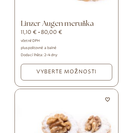
Linzer Augen meruňka
11,10
€
80,00
€
-
včetně DPH
plus
poštovné a balné
Dodací lhůta:
2–4 dny
VYBERTE MOŽNOSTI