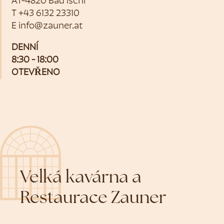
AT-4820 Bad Ischl
T
+43 6132 23310
E
info@zauner.at
DENNÍ
8:30 - 18:00
OTEVŘENO
Velká kavárna a
Restaurace Zauner