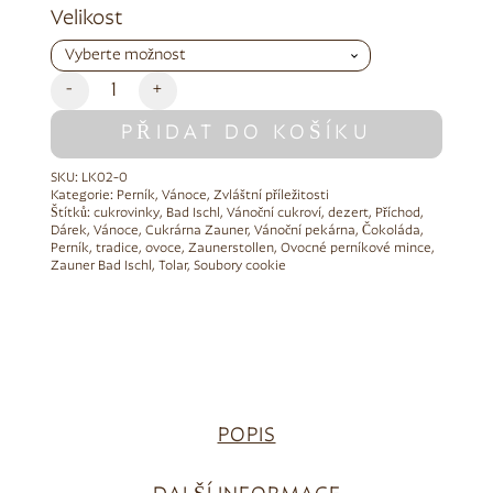
Alternative:
Velikost
-
+
PŘIDAT DO KOŠÍKU
SKU:
LK02-0
Kategorie:
Perník
,
Vánoce
,
Zvláštní příležitosti
Štítků:
cukrovinky
,
Bad Ischl
,
Vánoční cukroví
,
dezert
,
Příchod
,
Dárek
,
Vánoce
,
Cukrárna Zauner
,
Vánoční pekárna
,
Čokoláda
,
Perník
,
tradice
,
ovoce
,
Zaunerstollen
,
Ovocné perníkové mince
,
Zauner Bad Ischl
,
Tolar
,
Soubory cookie
POPIS