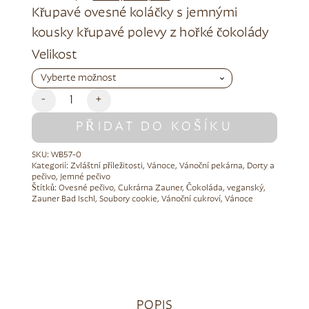
Křupavé ovesné koláčky s jemnými
kousky křupavé polevy z hořké čokolády
Alternative:
Velikost
-
+
PŘIDAT DO KOŠÍKU
SKU:
WB57-0
Kategorií:
Zvláštní příležitosti
,
Vánoce
,
Vánoční pekárna
,
Dorty a
pečivo
,
Jemné pečivo
Štítků:
Ovesné pečivo
,
Cukrárna Zauner
,
Čokoláda
,
veganský
,
Zauner Bad Ischl
,
Soubory cookie
,
Vánoční cukroví
,
Vánoce
POPIS