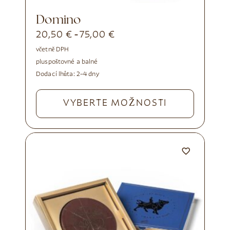
Domino
20,50
€
75,00
€
-
včetně DPH
plus
poštovné a balné
Dodací lhůta:
2–4 dny
VYBERTE MOŽNOSTI