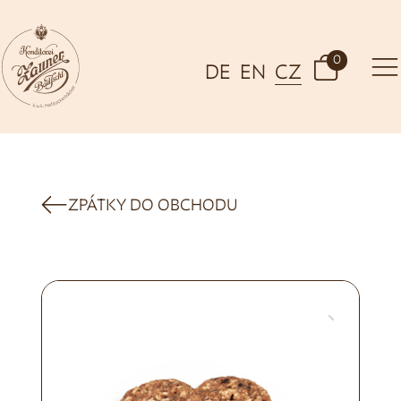
0
DE
EN
CZ
ZPÁTKY DO OBCHODU