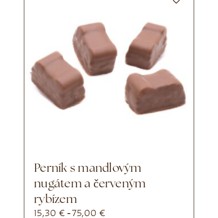
Perník s mandlovým
nugátem a červeným
rybízem
15,30
€
75,00
€
-