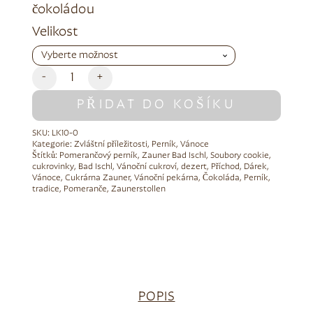
čokoládou
Alternative:
Velikost
-
+
PŘIDAT DO KOŠÍKU
SKU:
LK10-0
Kategorie:
Zvláštní příležitosti
,
Perník
,
Vánoce
Štítků:
Pomerančový perník
,
Zauner Bad Ischl
,
Soubory cookie
,
cukrovinky
,
Bad Ischl
,
Vánoční cukroví
,
dezert
,
Příchod
,
Dárek
,
Vánoce
,
Cukrárna Zauner
,
Vánoční pekárna
,
Čokoláda
,
Perník
,
tradice
,
Pomeranče
,
Zaunerstollen
POPIS