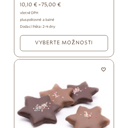
10,10
€
75,00
€
-
včetně DPH
plus
poštovné a balné
Dodací lhůta:
2–4 dny
VYBERTE MOŽNOSTI