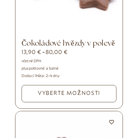
čokoládové hvězdy v polevě
13,90
€
80,00
€
-
včetně DPH
plus
poštovné a balné
Dodací lhůta:
2–4 dny
VYBERTE MOŽNOSTI