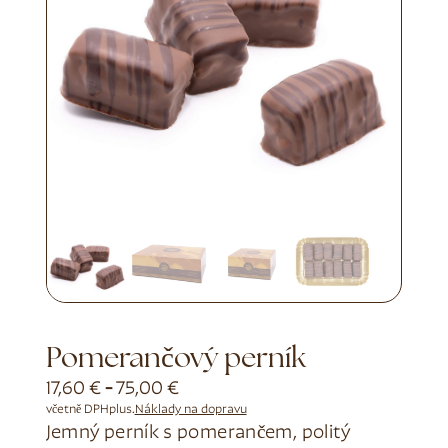
Pomerančový perník
17,60
€
-
75,00
€
včetně DPH
plus.
Náklady na dopravu
Jemný perník s pomerančem, politý