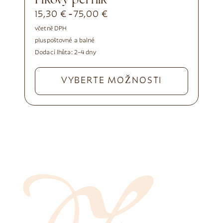
Fíkový perník
15,30
€
75,00
€
-
včetně DPH
plus
poštovné a balné
Dodací lhůta:
2–4 dny
VYBERTE MOŽNOSTI