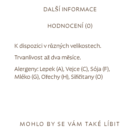
DALŠÍ INFORMACE
HODNOCENÍ (0)
K dispozici v různých velikostech.
Trvanlivost až dva měsíce.
Alergeny: Lepek (A), Vejce (C), Sója (F),
Mléko (G), Ořechy (H), Siřičitany (O)
MOHLO BY SE VÁM TAKÉ LÍBIT