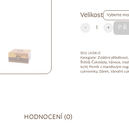
Alternative:
Velikost
PŘ
-
+
SKU:
LK06-0
Kategorie:
Zvláštní příležitosti
Štítků:
Čokoláda
,
Vánoce
,
trad
Ischl
,
Perník s mandlovým nug
cukrovinky
,
Dárek
,
Vánoční cuk
HODNOCENÍ (0)