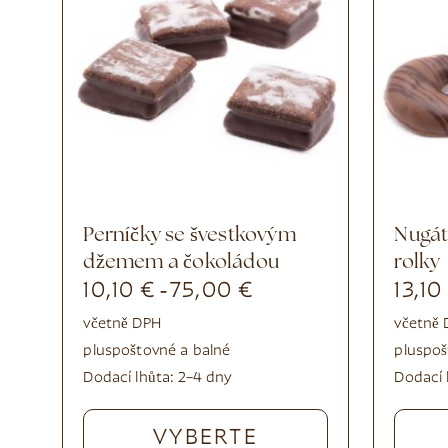
Perníčky se švestkovým
Nugátové půlměsícové
džemem a čokoládou
rolky
10,10
€
75,00
€
13,1
-
včetně DPH
včetně
plus
poštovné a balné
plus
poš
Dodací lhůta:
2–4 dny
Dodací 
VYBERTE