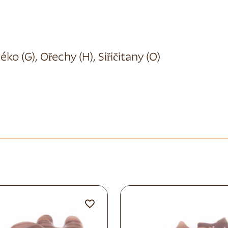
éko (G), Ořechy (H), Siřičitany (O)