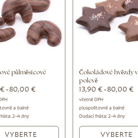
čokoládové hvězdy v
polevě
0
€
80,00
€
13,90
€
80,00
€
-
-
 DPH
včetně DPH
tovné a balné
plus
poštovné a balné
lhůta:
2–4 dny
Dodací lhůta:
2–4 dny
VYBERTE
VYBERTE