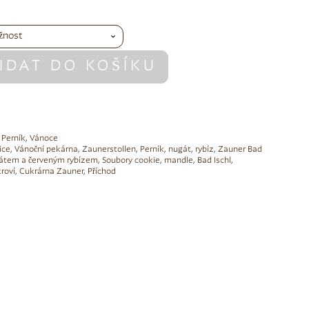
IDAT DO KOŠÍKU
,
Perník
,
Vánoce
ice
,
Vánoční pekárna
,
Zaunerstollen
,
Perník
,
nugát
,
rybíz
,
Zauner Bad
átem a červeným rybízem
,
Soubory cookie
,
mandle
,
Bad Ischl
,
roví
,
Cukrárna Zauner
,
Příchod