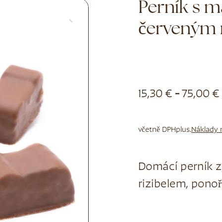
Perník s 
červeným 
15,30
€
-
75,00
€
včetně DPH
plus.
Náklady 
Domácí perník 
rizibelem, ponoř