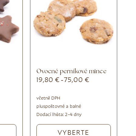
Ovocné perníkové mince
19,80
€
75,00
€
-
včetně DPH
plus
poštovné a balné
Dodací lhůta:
2–4 dny
VYBERTE