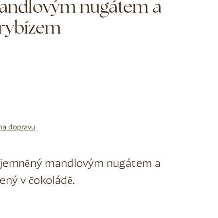
mandlovým nugátem a
rybízem
na dopravu
zjemněný mandlovým nugátem a
ený v čokoládě.