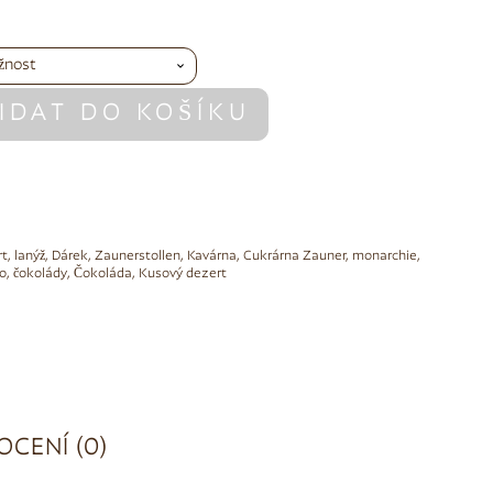
IDAT DO KOŠÍKU
rt
,
lanýž
,
Dárek
,
Zaunerstollen
,
Kavárna
,
Cukrárna Zauner
,
monarchie
,
vo
,
čokolády
,
Čokoláda
,
Kusový dezert
CENÍ (0)