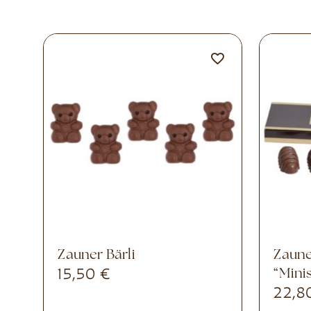
Zauner Bärli
Zaunerův výroční balíček
15,50
€
“Mini
22,8