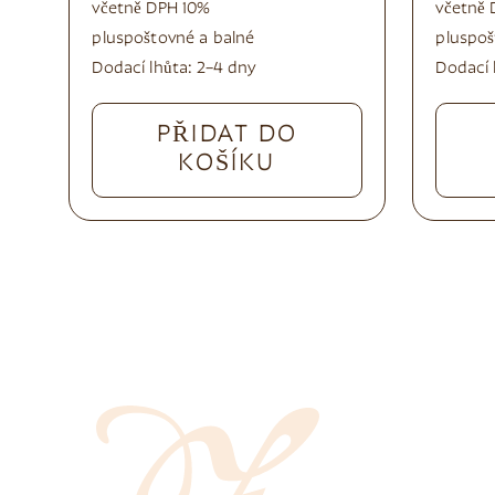
včetně DPH 10%
včetně 
plus
poštovné a balné
plus
poš
Dodací lhůta:
2–4 dny
Dodací 
PŘIDAT DO
KOŠÍKU