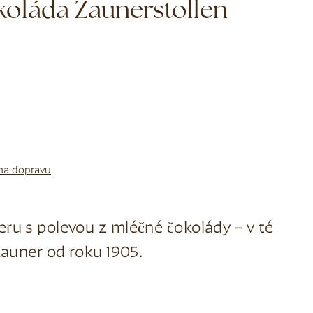
koláda Zaunerstollen
na dopravu
eru s polevou z mléčné čokolády – v té
 Zauner od roku 1905.