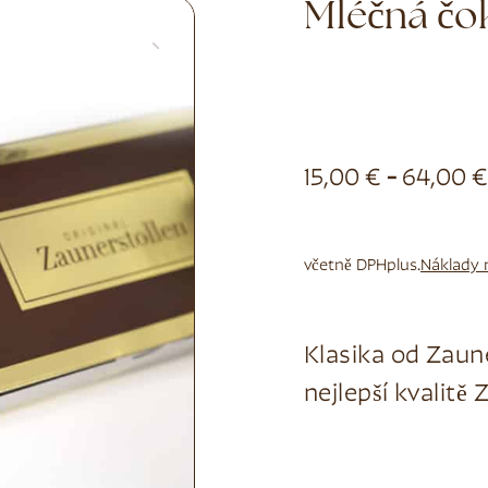
Mléčná čo
15,00
€
-
64,00
€
včetně DPH
plus.
Náklady 
Klasika od Zaun
nejlepší kvalitě