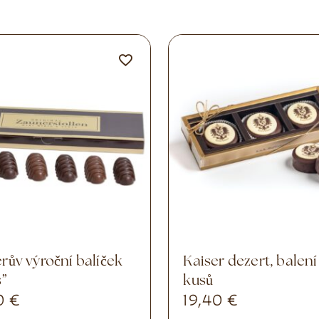
Kaiser dezert, balení 3
s”
kusů
0
€
19,40
€