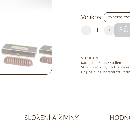
Alternative:
Velikost
PŘ
-
+
SKU:
1010N
Kategorie:
Zaunerstollen
Štítků:
Bad Ischl
,
tradice
,
deze
Originální Zaunerstollen
,
Peči
SLOŽENÍ A ŽIVINY
HODNO