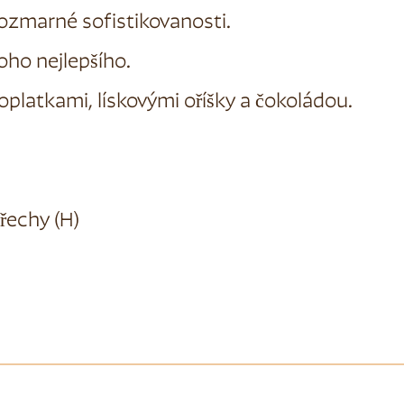
ozmarné sofistikovanosti.
toho nejlepšího.
platkami, lískovými oříšky a čokoládou.
Ořechy (H)