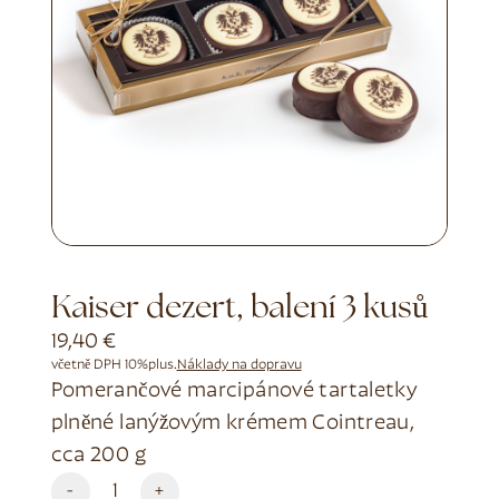
Kaiser dezert, balení 3 kusů
19,40
€
včetně DPH 10%
plus.
Náklady na dopravu
Pomerančové marcipánové tartaletky
plněné lanýžovým krémem Cointreau,
cca 200 g
Alternative:
-
+