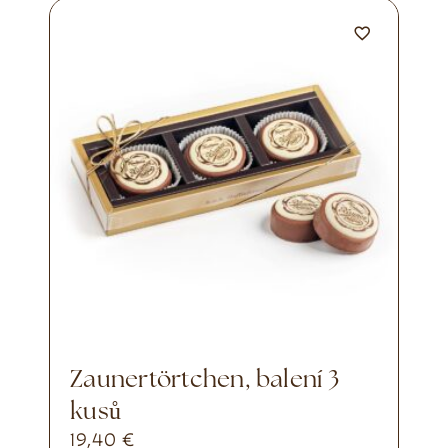
Zaunertörtchen, balení 3
kusů
19,40
€