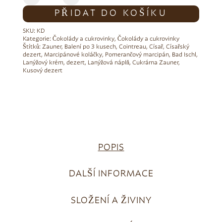
PŘIDAT DO KOŠÍKU
SKU:
KD
Kategorie:
Čokolády a cukrovinky
,
Čokolády a cukrovinky
Štítků:
Zauner
,
Balení po 3 kusech
,
Cointreau
,
Císař
,
Císařský
dezert
,
Marcipánové koláčky
,
Pomerančový marcipán
,
Bad Ischl
,
Lanýžový krém
,
dezert
,
Lanýžová náplň
,
Cukrárna Zauner
,
Kusový dezert
POPIS
DALŠÍ INFORMACE
SLOŽENÍ A ŽIVINY