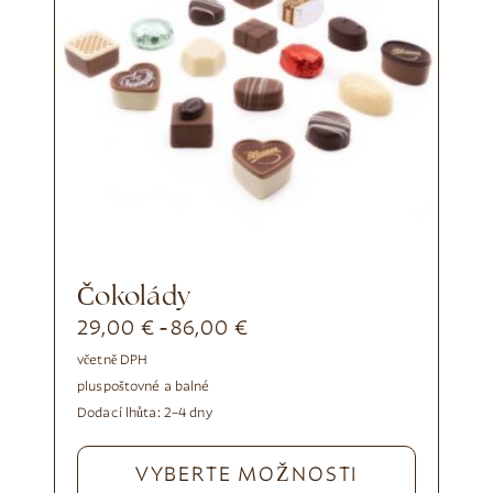
čokolády
29,00
€
86,00
€
-
včetně DPH
plus
poštovné a balné
Dodací lhůta:
2–4 dny
VYBERTE MOŽNOSTI