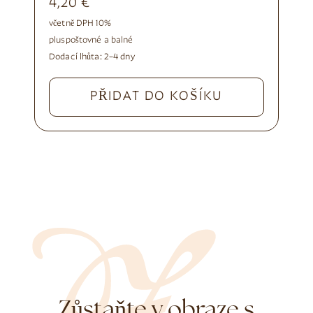
4,20
€
včetně DPH 10%
plus
poštovné a balné
Dodací lhůta:
2–4 dny
PŘIDAT DO KOŠÍKU
Zůstaňte v obraze s