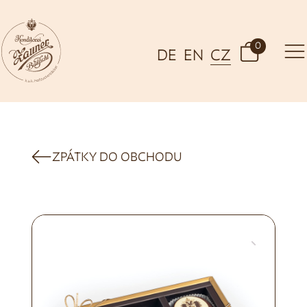
0
DE
EN
CZ
ZPÁTKY DO OBCHODU