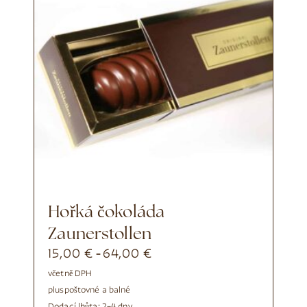
Hořká čokoláda
Zaunerstollen
15,00
€
64,00
€
-
včetně DPH
plus
poštovné a balné
Dodací lhůta:
2–4 dny