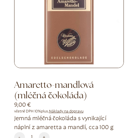
Amaretto-mandlová
(mléčná čokoláda)
9,00
€
včetně DPH 10%
plus.
Náklady na dopravu
Jemná mléčná čokoláda s vynikající
náplní z amaretta a mandlí, cca 100 g
Alternative:
-
+