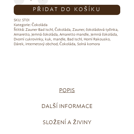
PŘIDAT DO KOŠÍKU
SKU:
ST01
Kategorie:
Čokoláda
Štítků:
Zauner Bad Ischl
,
Čokoláda
,
Zauner
,
čokoládová tyčinka
,
Amaretto
,
Jemná čokoláda
,
Amaretto mandle
,
Jemná čokoláda
,
Dvorní cukrovinky
,
kuk
,
mandle
,
Bad Ischl
,
Horní Rakousko
,
Dárek
,
internetový obchod
,
Čokoláda
,
Solná komora
POPIS
DALŠÍ INFORMACE
SLOŽENÍ A ŽIVINY