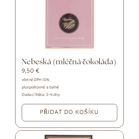
Nebeská (mléčná čokoláda)
9,50
€
včetně DPH 10%
plus
poštovné a balné
Dodací lhůta:
2–4 dny
PŘIDAT DO KOŠÍKU