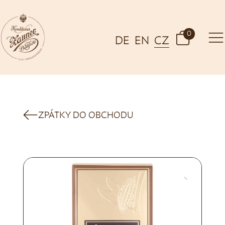
0
DE
EN
CZ
ZPÁTKY DO OBCHODU