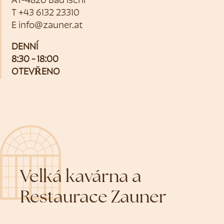
AT-4820 Bad Ischl
T
+43 6132 23310
E
info@zauner.at
DENNÍ
8:30 - 18:00
OTEVŘENO
Velká kavárna a
Restaurace Zauner