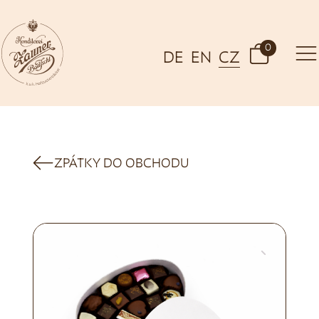
0
DE
EN
CZ
ZPÁTKY DO OBCHODU