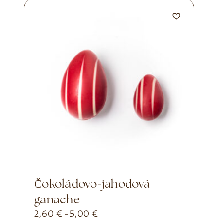
Čokoládovo-jahodová
ganache
2,60
€
5,00
€
-