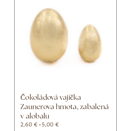
Čokoládová vajíčka
Zaunerova hmota, zabalená
v alobalu
2,60
€
5,00
€
-