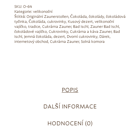
SKU:
O-64
Kategorie:
velikonoční
Štítků:
Originální Zaunerstollen
,
Čokoláda
,
čokolády
,
čokoládová
tyčinka
,
Čokoláda
,
cukrovinky
,
Kusový dezert
,
velikonoční
vajíčko
,
tradice
,
Cukrárna Zauner, Bad Ischl
,
Zauner Bad Ischl
,
čokoládové vajíčko
,
Cukrovinky
,
Cukrárna a káva Zauner
,
Bad
Ischl
,
Jemná čokoláda
,
dezert
,
Dvorní cukrovinky
,
Dárek
,
internetový obchod
,
Cukrárna Zauner
,
Solná komora
POPIS
DALŠÍ INFORMACE
HODNOCENÍ (0)