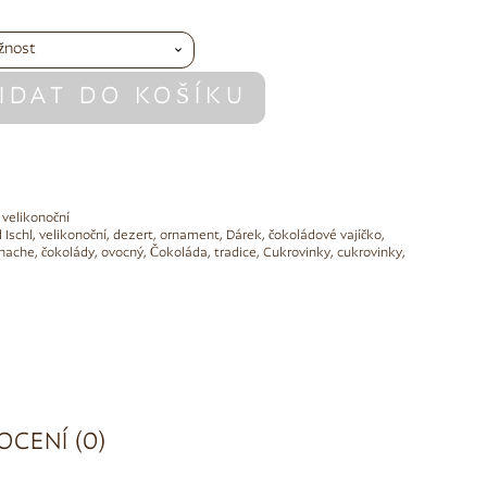
IDAT DO KOŠÍKU
,
velikonoční
 Ischl
,
velikonoční
,
dezert
,
ornament
,
Dárek
,
čokoládové vajíčko
,
anache
,
čokolády
,
ovocný
,
Čokoláda
,
tradice
,
Cukrovinky
,
cukrovinky
,
CENÍ (0)