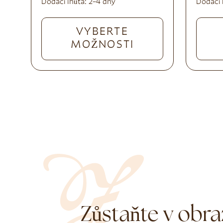
Dodací lhůta:
2–4 dny
Dodací 
VYBERTE
MOŽNOSTI
Zůstaňte v obra