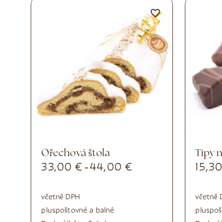
Ořechová štola
Tipy
33,00
€
44,00
€
15,3
-
včetně DPH
včetně
plus
poštovné a balné
plus
poš