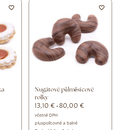
ka
Nugátové půlměsícové
rolky
13,10
€
80,00
€
-
včetně DPH
plus
poštovné a balné