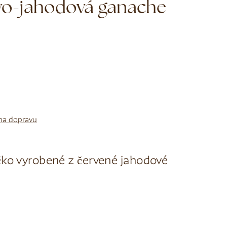
o-jahodová ganache
na dopravu
čko vyrobené z červené jahodové