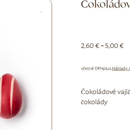
Čokoládov
2,60
€
-
5,00
€
včetně DPH
plus.
Náklady 
Čokoládové vají
čokolády