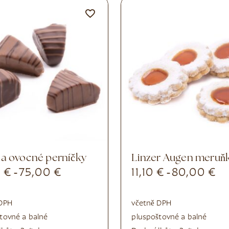
 na ovocné perníčky
Linzer Augen meruň
0
€
75,00
€
11,10
€
80,00
€
-
-
 DPH
včetně DPH
tovné a balné
plus
poštovné a balné