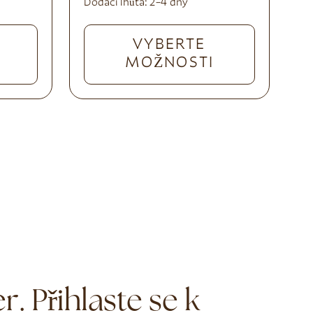
Dodací lhůta:
2–4 dny
VYBERTE
MOŽNOSTI
. Přihlaste se k