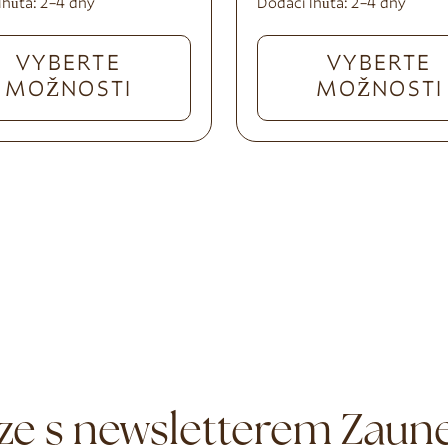
lhůta:
2–4 dny
Dodací lhůta:
2–4 dny
VYBERTE
VYBERTE
MOŽNOSTI
MOŽNOSTI
ze s newsletterem Zauner