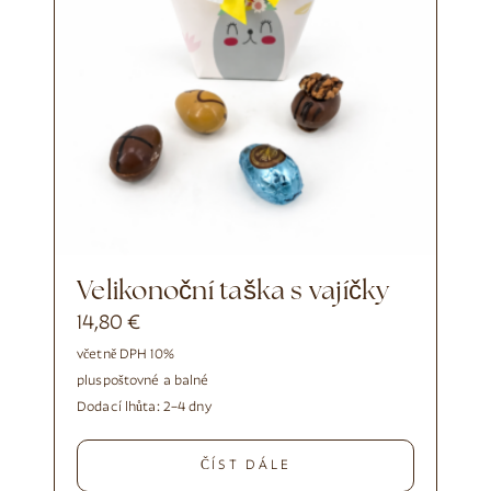
Velikonoční taška s vajíčky
14,80
€
včetně DPH 10%
plus
poštovné a balné
Dodací lhůta:
2–4 dny
ČÍST DÁLE