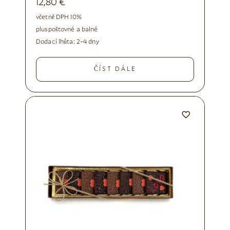
12,80
€
včetně DPH 10%
plus
poštovné a balné
Dodací lhůta:
2–4 dny
ČÍST DÁLE