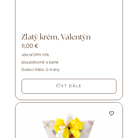
Zlatý krém, Valentýn
11,00
€
včetně DPH 10%
plus
poštovné a balné
Dodací lhůta:
2–4 dny
ČÍST DÁLE