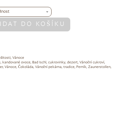
IDAT DO KOŠÍKU
ežitosti
,
Vánoce
e
,
kandované ovoce
,
Bad Ischl
,
cukrovinky
,
dezert
,
Vánoční cukroví
,
er
,
Vánoce
,
Čokoláda
,
Vánoční pekárna
,
tradice
,
Perník
,
Zaunerstollen
,