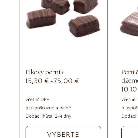
Fíkový perník
Perníčky se švestkovým
15,30
€
75,00
€
džem
-
10,1
včetně DPH
včetně
plus
poštovné a balné
plus
poš
Dodací lhůta:
2–4 dny
Dodací 
VYBERTE