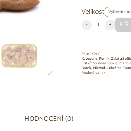
Alternative:
Velikost
PŘ
-
+
SKU:
LK21-0
Kategorie:
Perník
,
Zvláštní příl
Štítků:
Soubory cookie
,
mandl
Dárek
,
Příchod
,
Cukrárna Zaun
Medový perník
HODNOCENÍ (0)