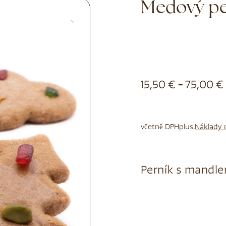
Medový pe
15,50
€
-
75,00
€
včetně DPH
plus.
Náklady 
Perník s mandle