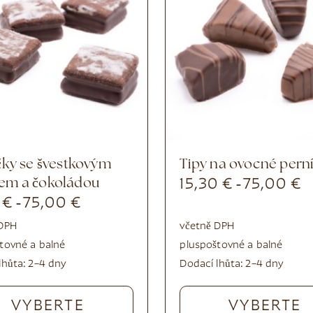
Tipy na ovocné pern
em a čokoládou
15,30
€
75,00
€
-
0
€
75,00
€
-
 DPH
včetně DPH
tovné a balné
plus
poštovné a balné
lhůta:
2–4 dny
Dodací lhůta:
2–4 dny
VYBERTE
VYBERTE