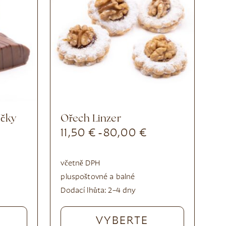
íčky
Ořech Linzer
11,50
€
80,00
€
-
včetně DPH
plus
poštovné a balné
Dodací lhůta:
2–4 dny
VYBERTE