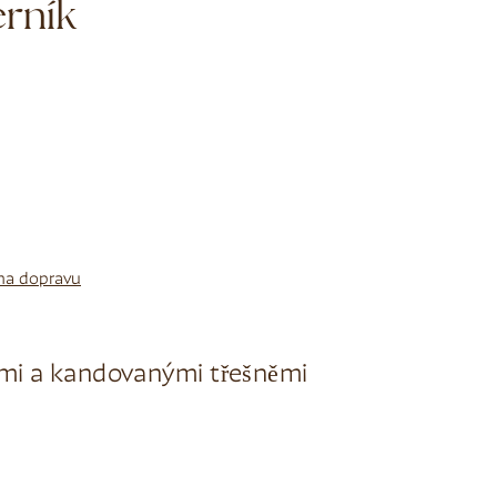
rník
na dopravu
mi a kandovanými třešněmi