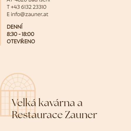
AT-4820 Bad Ischl
T
+43 6132 23310
E
info@zauner.at
DENNÍ
8:30 - 18:00
OTEVŘENO
Velká kavárna a
Restaurace Zauner