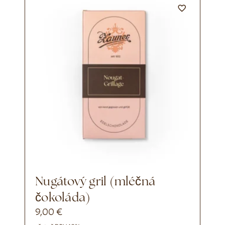
Nugátový gril (mléčná
čokoláda)
9,00
€