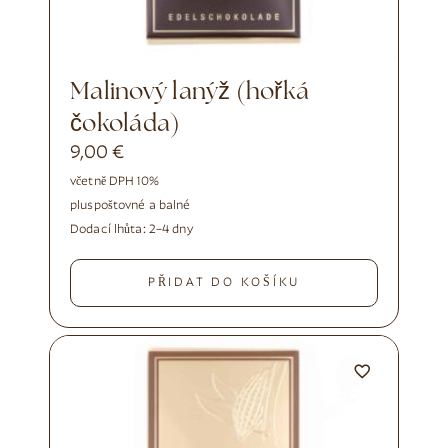
Malinový lanýž (hořká
čokoláda)
9,00
€
včetně DPH 10%
plus
poštovné a balné
Dodací lhůta:
2–4 dny
PŘIDAT DO KOŠÍKU