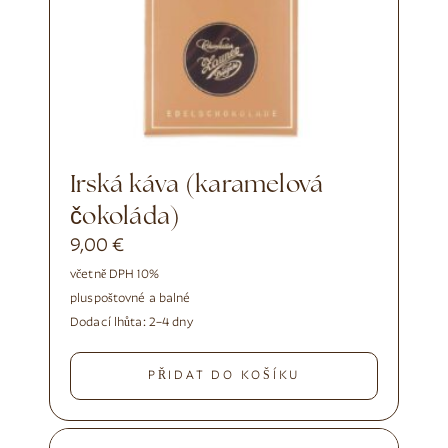
Irská káva (karamelová
čokoláda)
9,00
€
včetně DPH 10%
plus
poštovné a balné
Dodací lhůta:
2–4 dny
PŘIDAT DO KOŠÍKU