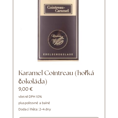
Karamel Cointreau (hořká
čokoláda)
9,00
€
včetně DPH 10%
plus
poštovné a balné
Dodací lhůta:
2–4 dny