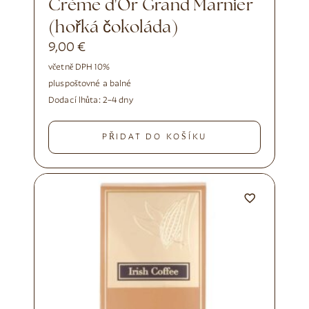
Crème d'Or Grand Marnier
(hořká čokoláda)
9,00
€
včetně DPH 10%
plus
poštovné a balné
Dodací lhůta:
2–4 dny
PŘIDAT DO KOŠÍKU