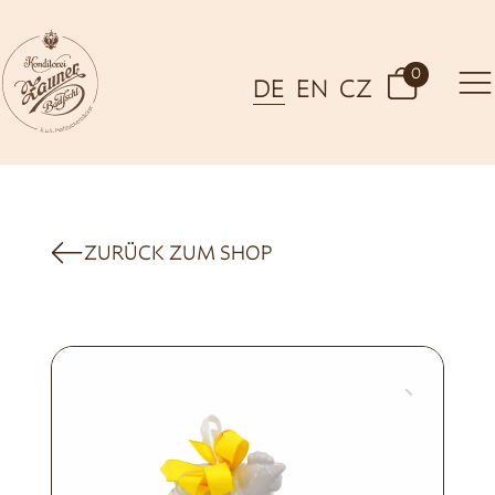
0
DE
EN
CZ
ZURÜCK ZUM SHOP