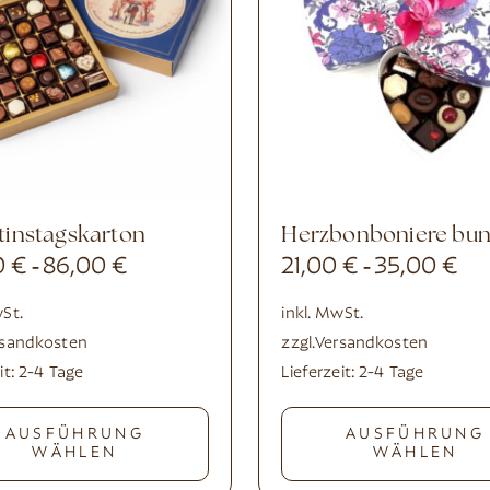
ntinstagskarton
Herzbonboniere bun
0
€
86,00
€
21,00
€
35,00
€
-
-
wSt.
inkl. MwSt.
rsandkosten
zzgl.
Versandkosten
it:
2-4 Tage
Lieferzeit:
2-4 Tage
AUSFÜHRUNG
AUSFÜHRUNG
WÄHLEN
WÄHLEN