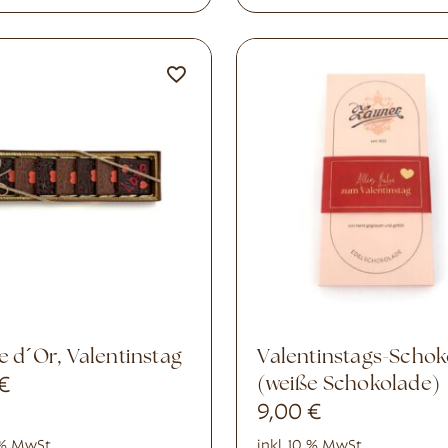
e d´Or, Valentinstag
Valentinstags-Schokolade
€
(weiße Schokolade)
9,00
€
0 % MwSt.
inkl. 10 % MwSt.