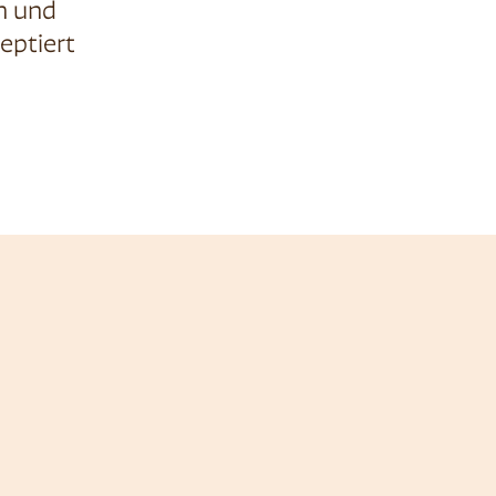
n
und
eptiert