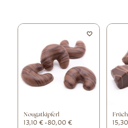
Nougatkipferl
Früc
13,10
€
80,00
€
15,3
-