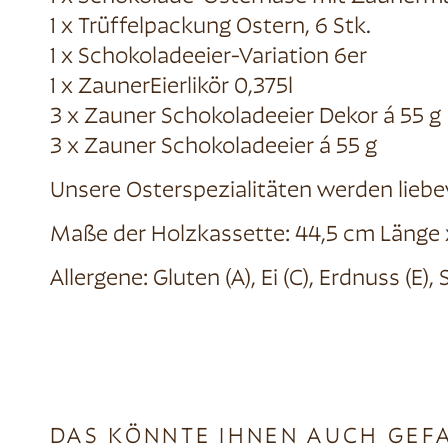
1 x Trüffelpackung Ostern, 6 Stk.
1 x Schokoladeeier-Variation 6er
1 x ZaunerEierlikör 0,375l
3 x Zauner Schokoladeeier Dekor á 55 g
3 x Zauner Schokoladeeier á 55 g
Unsere Osterspezialitäten werden liebev
Maße der Holzkassette: 44,5 cm Länge x
Allergene: Gluten (A), Ei (C), Erdnuss (E),
DAS KÖNNTE IHNEN AUCH GEF