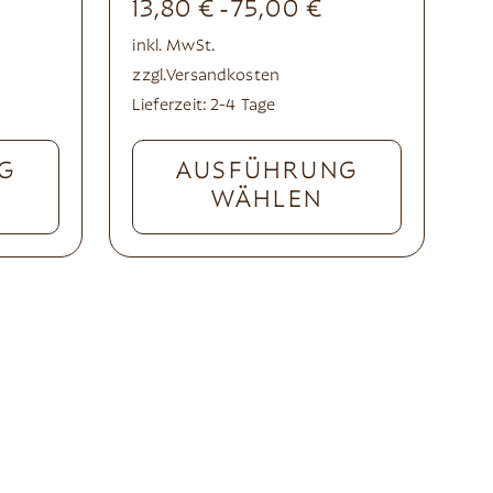
13,80
€
75,00
€
-
inkl. MwSt.
zzgl.
Versandkosten
Lieferzeit:
2-4 Tage
G
AUSFÜHRUNG
WÄHLEN