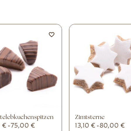
htelebkuchenspitzen
Zimtsterne
0
€
75,00
€
13,10
€
80,00
€
-
-