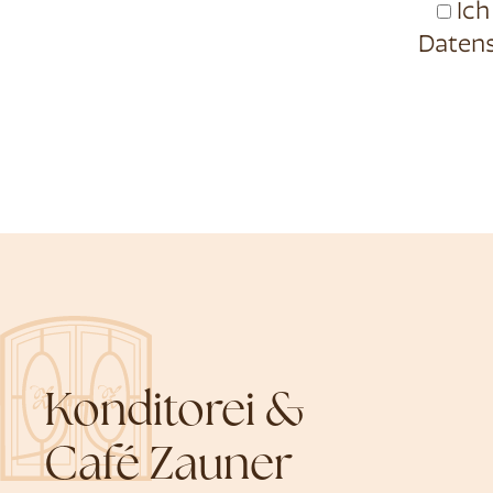
Ich
Datens
Konditorei &
Café Zauner