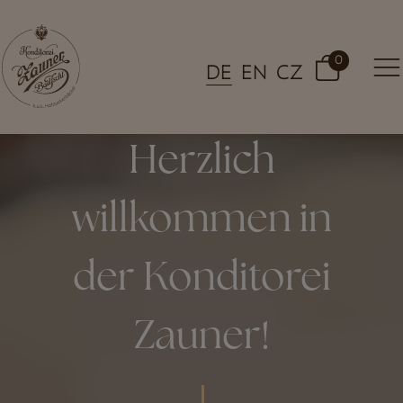
0
DE
EN
CZ
Herzlich
willkommen in
der Konditorei
Zauner!