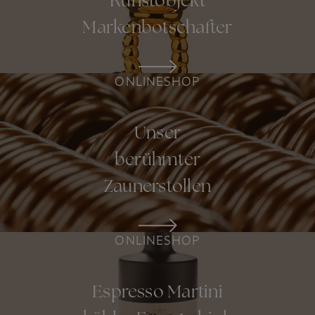
Kunstobjekt
Markenbotschafter
ONLINESHOP
Unser
berühmter
Zaunerstollen
ONLINESHOP
Espresso Martini