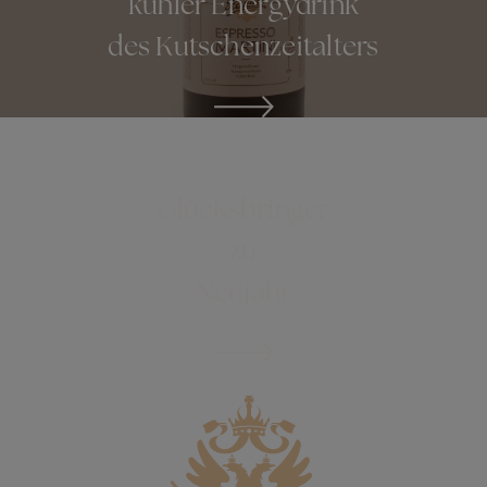
kühler Energydrink
des Kutschenzeitalters
ONLINESHOP
Glücksbringer
zu
Neujahr