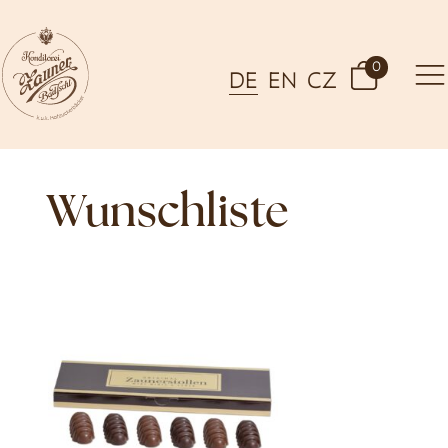
0
DE
EN
CZ
Wunschliste