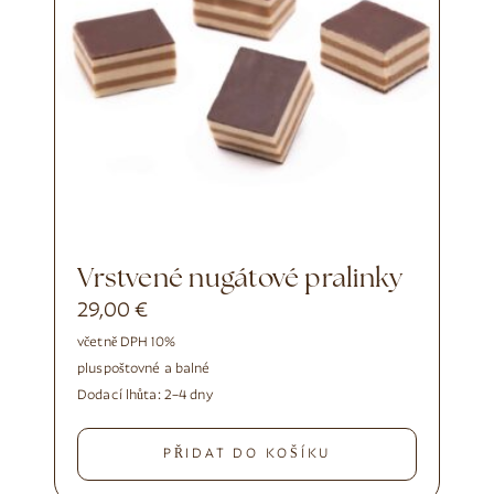
Vrstvené nugátové pralinky
29,00
€
včetně DPH 10%
plus
poštovné a balné
Dodací lhůta:
2–4 dny
PŘIDAT DO KOŠÍKU