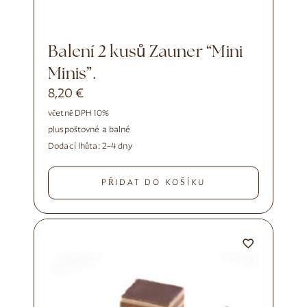
Balení 2 kusů Zauner “Mini
Minis”.
8,20
€
včetně DPH 10%
plus
poštovné a balné
Dodací lhůta:
2–4 dny
PŘIDAT DO KOŠÍKU