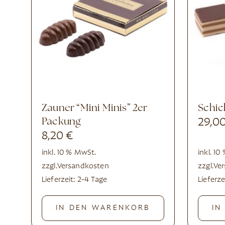
Zauner “Mini Minis” 2er
Schi
Packung
29,0
8,20
€
inkl. 10 % MwSt.
inkl. 1
zzgl.
Versandkosten
zzgl.
Ve
Lieferzeit:
2-4 Tage
Lieferze
IN DEN WARENKORB
IN