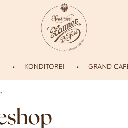
E
KONDITOREI
GRAND CAF
“
neshop