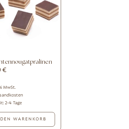
chtennougatpralinen
0
€
0 % MwSt.
rsandkosten
it:
2-4 Tage
 DEN WARENKORB