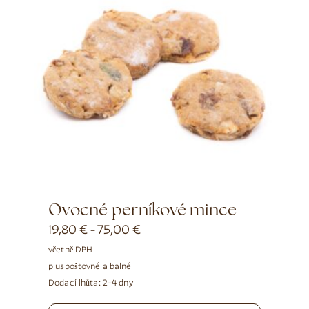
Ovocné perníkové mince
19,80
€
75,00
€
-
včetně DPH
plus
poštovné a balné
Dodací lhůta:
2–4 dny