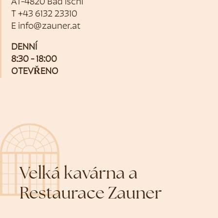
AT-4820 Bad Ischl
T
+43 6132 23310
E
info@zauner.at
DENNÍ
8:30 - 18:00
OTEVŘENO
Velká kavárna a
Restaurace Zauner