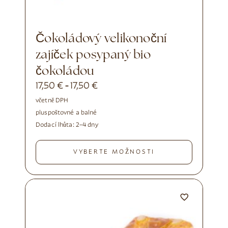
Čokoládový velikonoční
zajíček posypaný bio
čokoládou
17,50
€
17,50
€
-
včetně DPH
plus
poštovné a balné
Dodací lhůta:
2–4 dny
VYBERTE MOŽNOSTI