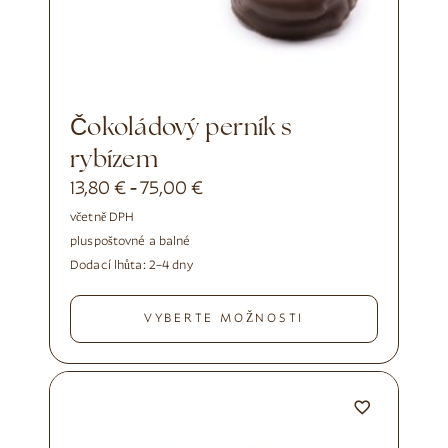
Čokoládový perník s
rybízem
13,80
€
75,00
€
-
včetně DPH
plus
poštovné a balné
Dodací lhůta:
2–4 dny
VYBERTE MOŽNOSTI