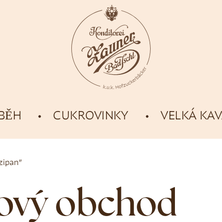
ÍBĚH
CUKROVINKY
VELKÁ KA
zipan”
tový obchod