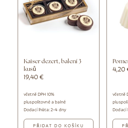
Kaiser dezert, balení 3
Pome
kusů
4,20
19,40
€
včetně DPH 10%
včetně 
plus
poštovné a balné
plus
poš
Dodací lhůta:
2–4 dny
Dodací 
PŘIDAT DO KOŠÍKU
P