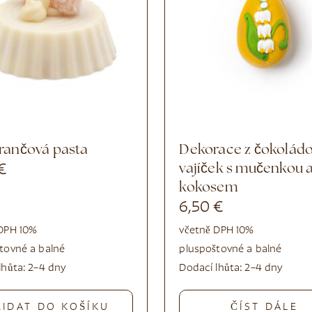
rančová pasta
Dekorace z čokoládových
€
vajíček s mučenkou 
kokosem
6,50
€
DPH 10%
včetně DPH 10%
tovné a balné
plus
poštovné a balné
lhůta:
2–4 dny
Dodací lhůta:
2–4 dny
ŘIDAT DO KOŠÍKU
ČÍST DÁLE