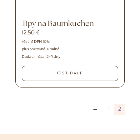
Tipy na Baumkuchen
12,50
€
včetně DPH 10%
plus
poštovné a balné
Dodací lhůta:
2–4 dny
ČÍST DÁLE
←
1
2