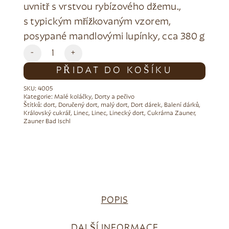
uvnitř s vrstvou rybízového džemu.,
s typickým mřížkovaným vzorem,
posypané mandlovými lupínky, cca 380 g
Alternative:
-
+
PŘIDAT DO KOŠÍKU
SKU:
4005
Kategorie:
Malé koláčky
,
Dorty a pečivo
Štítků:
dort
,
Doručený dort
,
malý dort
,
Dort dárek
,
Balení dárků
,
Královský cukrář
,
Linec
,
Linec
,
Linecký dort
,
Cukrárna Zauner
,
Zauner Bad Ischl
POPIS
DALŠÍ INFORMACE