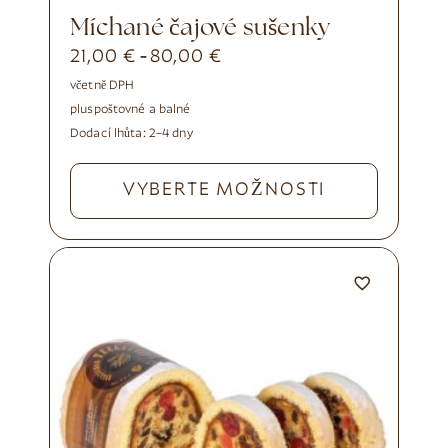
Míchané čajové sušenky
21,00
€
80,00
€
-
včetně DPH
plus
poštovné a balné
Dodací lhůta:
2–4 dny
VYBERTE MOŽNOSTI