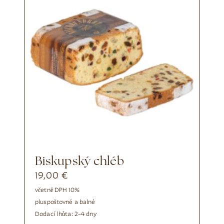
Biskupský chléb
19,00
€
včetně DPH 10%
plus
poštovné a balné
Dodací lhůta:
2–4 dny