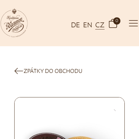
0
DE
EN
CZ
ZPÁTKY DO OBCHODU