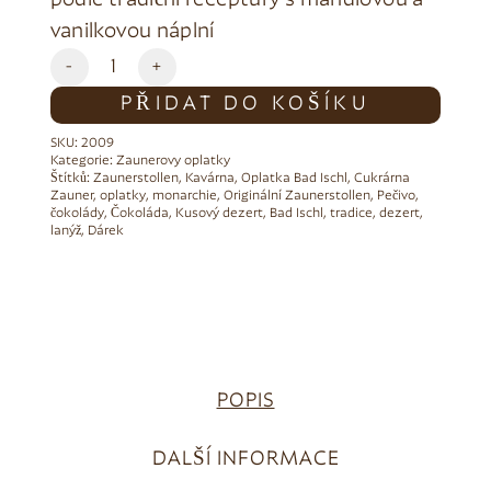
podle tradiční receptury s mandlovou a
vanilkovou náplní
Alternative:
-
+
PŘIDAT DO KOŠÍKU
SKU:
2009
Kategorie:
Zaunerovy oplatky
Štítků:
Zaunerstollen
,
Kavárna
,
Oplatka Bad Ischl
,
Cukrárna
Zauner
,
oplatky
,
monarchie
,
Originální Zaunerstollen
,
Pečivo
,
čokolády
,
Čokoláda
,
Kusový dezert
,
Bad Ischl
,
tradice
,
dezert
,
lanýž
,
Dárek
POPIS
DALŠÍ INFORMACE