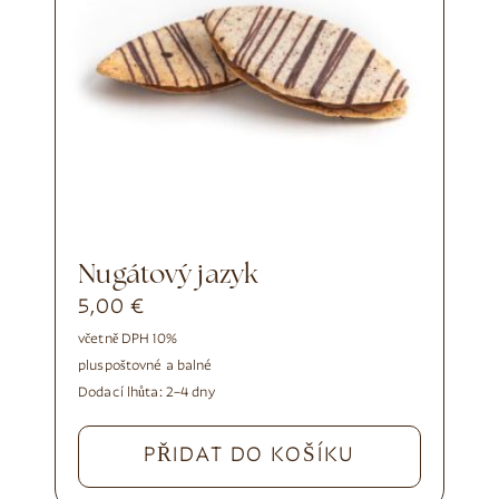
Nugátový jazyk
5,00
€
včetně DPH 10%
plus
poštovné a balné
Dodací lhůta:
2–4 dny
PŘIDAT DO KOŠÍKU