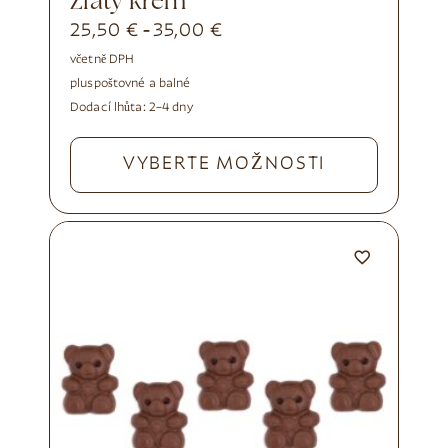
Zlatý krém
25,50
€
35,00
€
-
včetně DPH
plus
poštovné a balné
Dodací lhůta:
2–4 dny
VYBERTE MOŽNOSTI