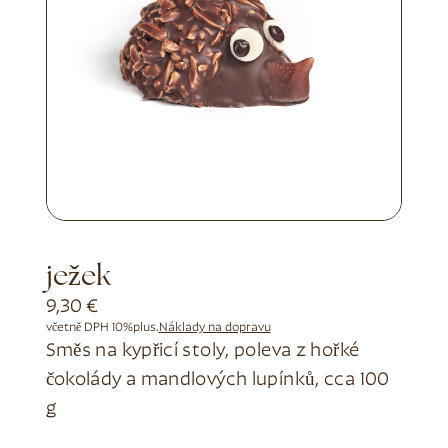
ježek
9,30
€
včetně DPH 10%
plus.
Náklady na dopravu
Směs na kypřicí stoly, poleva z hořké
čokolády a mandlových lupínků, cca 100
g