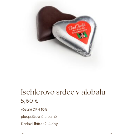
Ischlerovo srdce v alobalu
5,60
€
včetně DPH 10%
plus
poštovné a balné
Dodací lhůta:
2–4 dny