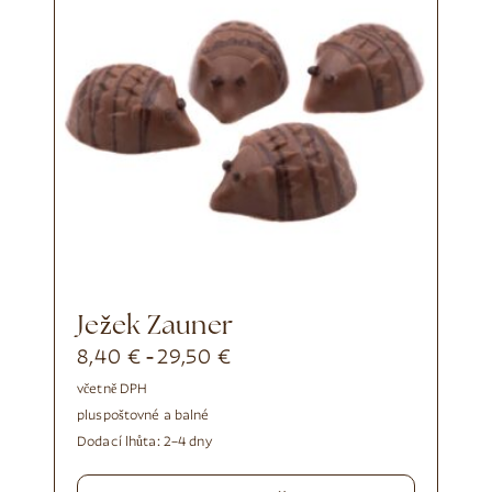
Ježek Zauner
8,40
€
29,50
€
-
včetně DPH
plus
poštovné a balné
Dodací lhůta:
2–4 dny