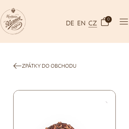
0
DE
EN
CZ
ZPÁTKY DO OBCHODU