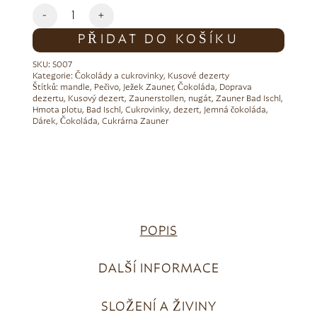
Alternative:
-
+
PŘIDAT DO KOŠÍKU
SKU:
S007
Kategorie:
Čokolády a cukrovinky
,
Kusové dezerty
Štítků:
mandle
,
Pečivo
,
Ježek Zauner
,
Čokoláda
,
Doprava
dezertu
,
Kusový dezert
,
Zaunerstollen
,
nugát
,
Zauner Bad Ischl
,
Hmota plotu
,
Bad Ischl
,
Cukrovinky
,
dezert
,
Jemná čokoláda
,
Dárek
,
Čokoláda
,
Cukrárna Zauner
POPIS
DALŠÍ INFORMACE
SLOŽENÍ A ŽIVINY