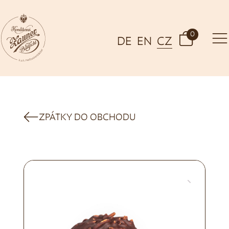
0
DE
EN
CZ
ZPÁTKY DO OBCHODU