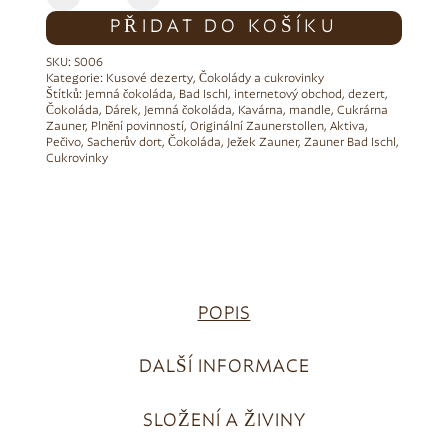
PŘIDAT DO KOŠÍKU
SKU:
S006
Kategorie:
Kusové dezerty
,
Čokolády a cukrovinky
Štítků:
Jemná čokoláda
,
Bad Ischl
,
internetový obchod
,
dezert
,
Čokoláda
,
Dárek
,
Jemná čokoláda
,
Kavárna
,
mandle
,
Cukrárna
Zauner
,
Plnění povinností
,
Originální Zaunerstollen
,
Aktiva
,
Pečivo
,
Sacherův dort
,
Čokoláda
,
Ježek Zauner
,
Zauner Bad Ischl
,
Cukrovinky
POPIS
DALŠÍ INFORMACE
SLOŽENÍ A ŽIVINY