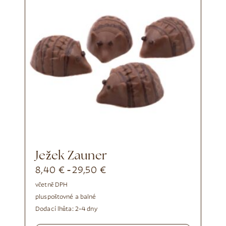
Ježek Zauner
8,40
€
29,50
€
-
včetně DPH
plus
poštovné a balné
Dodací lhůta:
2–4 dny