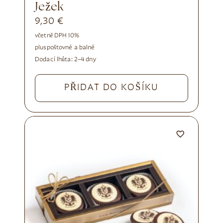
ježek
9,30
€
včetně DPH 10%
plus
poštovné a balné
Dodací lhůta:
2–4 dny
PŘIDAT DO KOŠÍKU