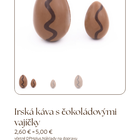
Irská káva s čokoládovými
vajíčky
2,60
€
-
5,00
€
včetně DPH
plus.
Náklady na dopravu