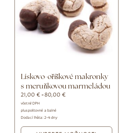
Lískovo-oříškové makronky
s meruňkovou marmeládou
21,00
€
80,00
€
-
včetně DPH
plus
poštovné a balné
Dodací lhůta:
2–4 dny