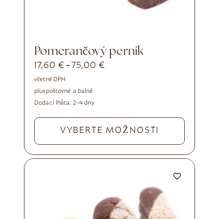
Pomerančový perník
17,60
€
75,00
€
-
včetně DPH
plus
poštovné a balné
Dodací lhůta:
2–4 dny
VYBERTE MOŽNOSTI