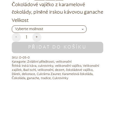
Čokoládové vajíčko z karamelové
čokolády, plněné irskou kávovou ganache
Alternative:
Velikost
-
+
PŘIDAT DO KOŠÍKU
SKU:
O-05-0
Kategorie:
Zvláštní příležitosti
,
velikonoční
Štítků:
Irská káva
,
cukrovinky
,
velikonoční vajíčko
,
Velikonoční
zajíček
,
Bad Ischl
,
velikonoční
,
dezert
,
čokoládové vajíčko
,
Dárek
,
dekorace
,
Cukrárna Zauner
,
Karamelová čokoláda
,
Čokoláda
,
ganache
,
tradice
,
Cukrovinky