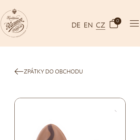
0
DE
EN
CZ
ZPÁTKY DO OBCHODU