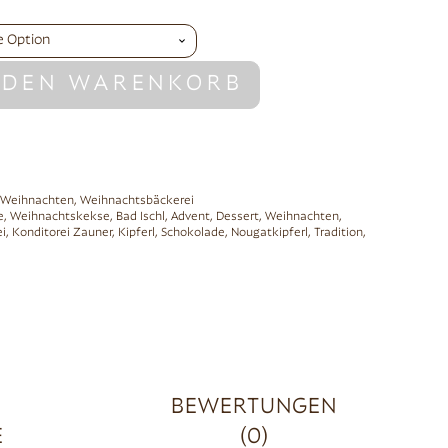
 DEN WARENKORB
Weihnachten
,
Weihnachtsbäckerei
e
,
Weihnachtskekse
,
Bad Ischl
,
Advent
,
Dessert
,
Weihnachten
,
i
,
Konditorei Zauner
,
Kipferl
,
Schokolade
,
Nougatkipferl
,
Tradition
,
BEWERTUNGEN
E
(0)