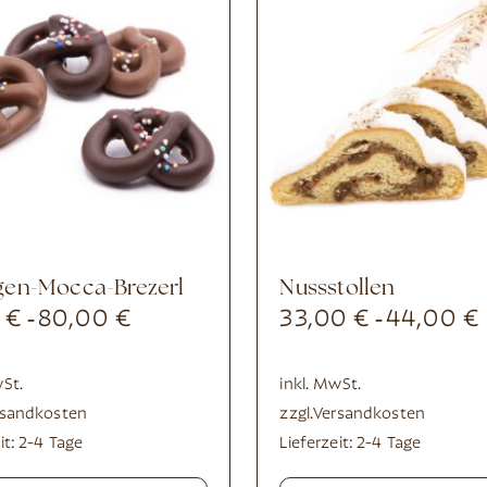
ngen-Mocca-Brezerl
Nussstollen
0
€
80,00
€
33,00
€
44,00
€
-
-
wSt.
inkl. MwSt.
rsandkosten
zzgl.
Versandkosten
it:
2-4 Tage
Lieferzeit:
2-4 Tage