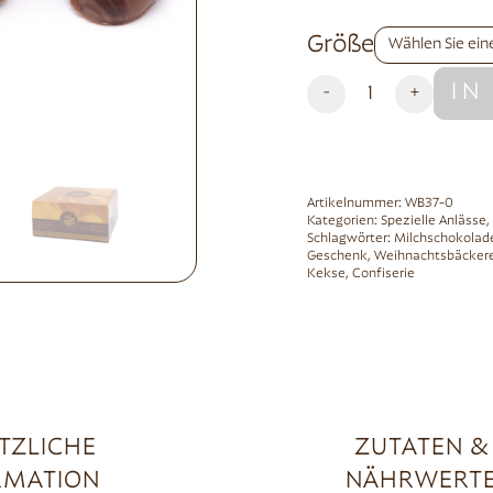
Alternative:
Größe
IN
-
+
Artikelnummer:
WB37-0
Kategorien:
Spezielle Anlässe
,
Schlagwörter:
Milchschokolad
Geschenk
,
Weihnachtsbäckere
Kekse
,
Confiserie
TZLICHE
ZUTATEN &
RMATION
NÄHRWERT