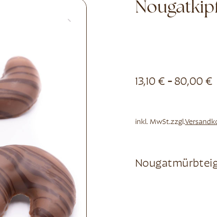
Nougatkipf
13,10
€
-
80,00
€
inkl. MwSt.
zzgl.
Versandk
Nougatmürbteig