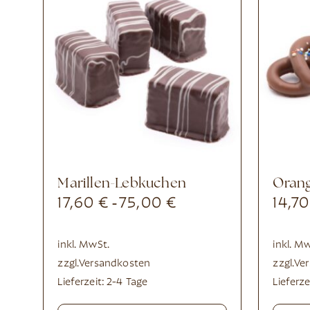
Marillen-Lebkuchen
Ora
17,60
€
75,00
€
14,7
-
inkl. MwSt.
inkl. M
zzgl.
Versandkosten
zzgl.
Ve
Lieferzeit:
2-4 Tage
Lieferze