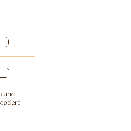
n
und
eptiert