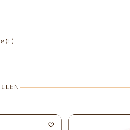
se (H)
ALLEN