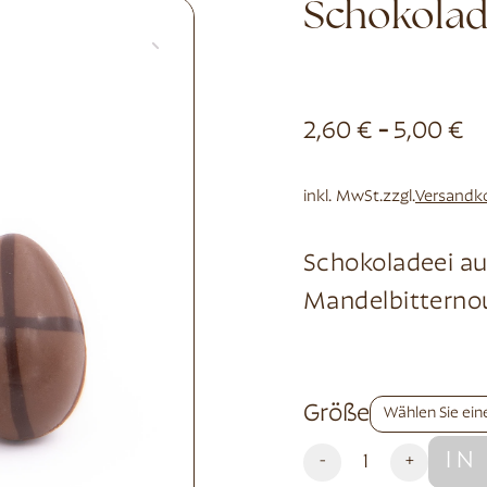
Schokolad
2,60
€
-
5,00
€
inkl. MwSt.
zzgl.
Versandk
Schokoladeei au
Mandelbitterno
Alternative:
Größe
IN
-
+