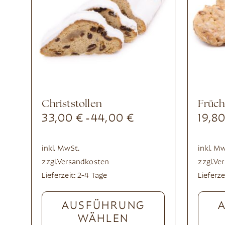
Christstollen
Früc
33,00
€
44,00
€
19,8
-
inkl. MwSt.
inkl. M
zzgl.
Versandkosten
zzgl.
Ve
Lieferzeit:
2-4 Tage
Lieferze
AUSFÜHRUNG
WÄHLEN