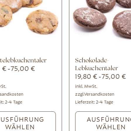
htelebkuchentaler
Schokolade-
0
€
75,00
€
Lebkuchentaler
-
19,80
€
75,00
€
-
wSt.
inkl. MwSt.
rsandkosten
zzgl.
Versandkosten
it:
2-4 Tage
Lieferzeit:
2-4 Tage
AUSFÜHRUNG
AUSFÜHRUN
WÄHLEN
WÄHLEN