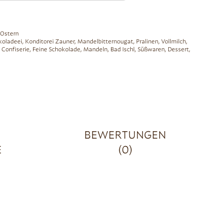
Ostern
koladeei
,
Konditorei Zauner
,
Mandelbitternougat
,
Pralinen
,
Vollmilch
,
,
Confiserie
,
Feine Schokolade
,
Mandeln
,
Bad Ischl
,
Süßwaren
,
Dessert
,
BEWERTUNGEN
E
(0)