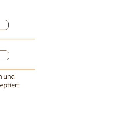
n
und
eptiert