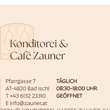
Konditorei &
Café Zauner
Pfarrgasse 7
TÄGLICH
AT-4820 Bad Ischl
08:30-18:00 UHR
T
+43 6132 23310
GEÖFFNET
E
info@zauner.at