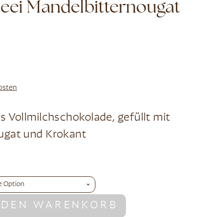
eei Mandelbitternougat
osten
s Vollmilchschokolade, gefüllt mit
ugat und Krokant
 DEN WARENKORB