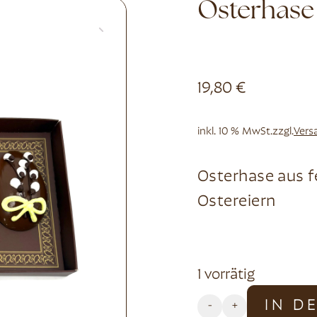
Osterhase
19,80
€
inkl. 10 % MwSt.
zzgl.
Vers
Osterhase aus 
Ostereiern
1 vorrätig
Alternative:
IN D
-
+