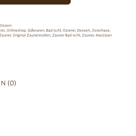
Ostern
rei
,
Onlineshop
,
Süßwaren
,
Bad Ischl
,
Osterei
,
Dessert
,
Osterhase
,
 Zauner
,
Original Zaunerstollen
,
Zauner Bad Ischl
,
Zauner
,
Marzipan
N (0)