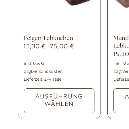
Feigen-Lebkuchen
Mandelnougat-Ribisel-
15,30
€
75,00
€
Lebk
-
15,3
inkl. MwSt.
inkl. M
zzgl.
Versandkosten
zzgl.
Ve
Lieferzeit:
2-4 Tage
Lieferze
AUSFÜHRUNG
WÄHLEN