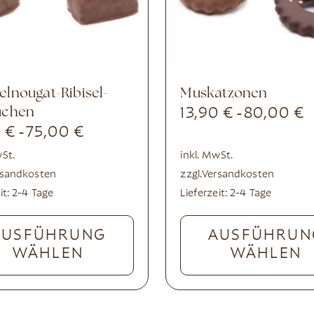
Muskatzonen
uchen
13,90
€
80,00
€
-
0
€
75,00
€
-
wSt.
inkl. MwSt.
rsandkosten
zzgl.
Versandkosten
it:
2-4 Tage
Lieferzeit:
2-4 Tage
AUSFÜHRUNG
AUSFÜHRUN
WÄHLEN
WÄHLEN