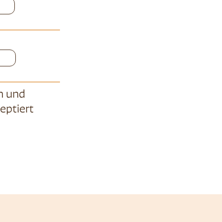
n
und
eptiert