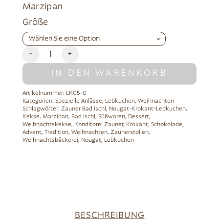
Marzipan
Alternative:
Größe
-
+
IN DEN WARENKORB
Artikelnummer:
LK05-0
Kategorien:
Spezielle Anlässe
,
Lebkuchen
,
Weihnachten
Schlagwörter:
Zauner Bad Ischl
,
Nougat-Krokant-Lebkuchen
,
Kekse
,
Marzipan
,
Bad Ischl
,
Süßwaren
,
Dessert
,
Weihnachtskekse
,
Konditorei Zauner
,
Krokant
,
Schokolade
,
Advent
,
Tradition
,
Weihnachten
,
Zaunerstollen
,
Weihnachtsbäckerei
,
Nougat
,
Lebkuchen
BESCHREIBUNG