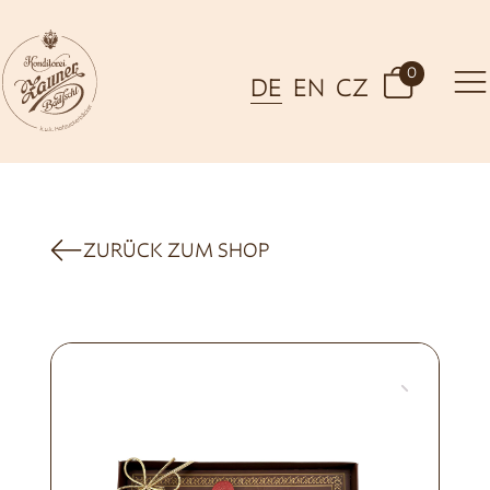
0
DE
EN
CZ
ZURÜCK ZUM SHOP