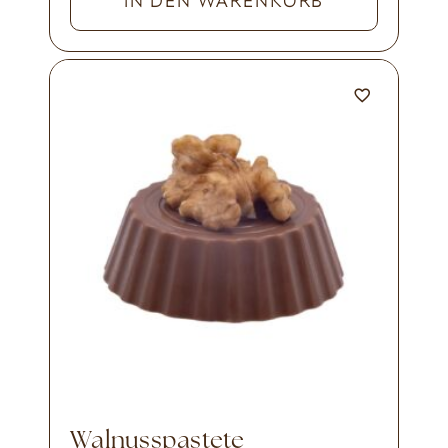
IN DEN WARENKORB
Walnusspastete