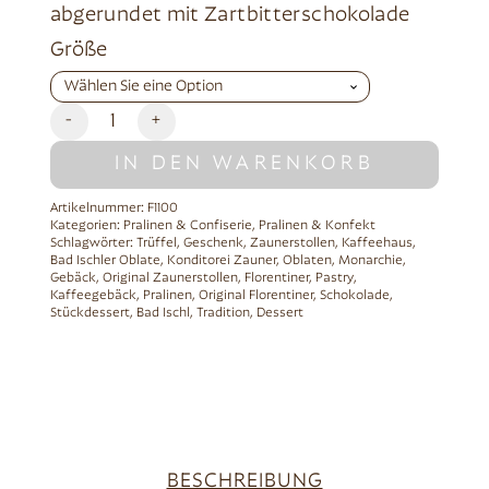
abgerundet mit Zartbitterschokolade
Alternative:
Größe
-
+
IN DEN WARENKORB
Artikelnummer:
F1100
Kategorien:
Pralinen & Confiserie
,
Pralinen & Konfekt
Schlagwörter:
Trüffel
,
Geschenk
,
Zaunerstollen
,
Kaffeehaus
,
Bad Ischler Oblate
,
Konditorei Zauner
,
Oblaten
,
Monarchie
,
Gebäck
,
Original Zaunerstollen
,
Florentiner
,
Pastry
,
Kaffeegebäck
,
Pralinen
,
Original Florentiner
,
Schokolade
,
Stückdessert
,
Bad Ischl
,
Tradition
,
Dessert
BESCHREIBUNG