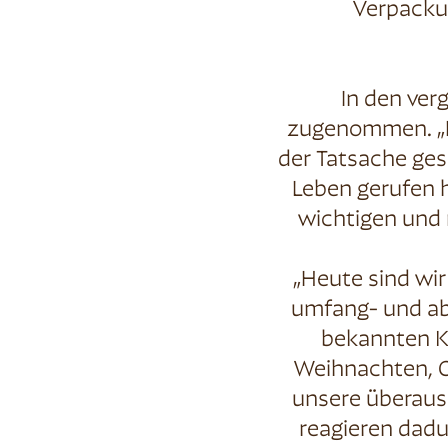
Verpackun
In den ver
zugenommen. „Di
der Tatsache ges
Leben gerufen h
wichtigen und 
„Heute sind wi
umfang- und abw
bekannten K
Weihnachten, Os
unsere überaus
reagieren dadu