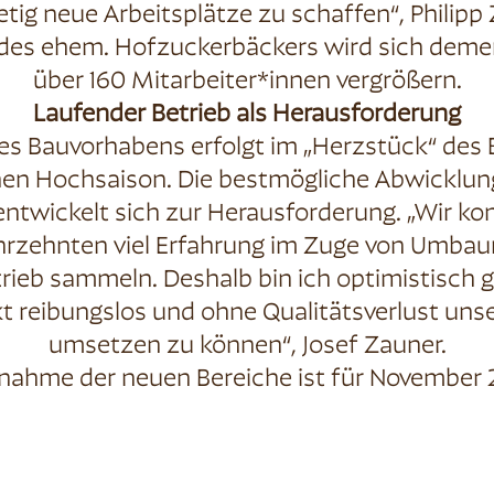
tetig neue Arbeitsplätze zu schaffen“, Philipp
 des ehem. Hofzuckerbäckers wird sich dem
über 160 Mitarbeiter*innen vergrößern.
Laufender Betrieb als Herausforderung
s Bauvorhabens erfolgt im „Herzstück“ des B
en Hochsaison. Die bestmögliche Abwicklun
entwickelt sich zur Herausforderung. „Wir ko
hrzehnten viel Erfahrung im Zuge von Umb
rieb sammeln. Deshalb bin ich optimistisch 
kt reibungslos und ohne Qualitätsverlust uns
umsetzen zu können“, Josef Zauner.
bnahme der neuen Bereiche ist für November 