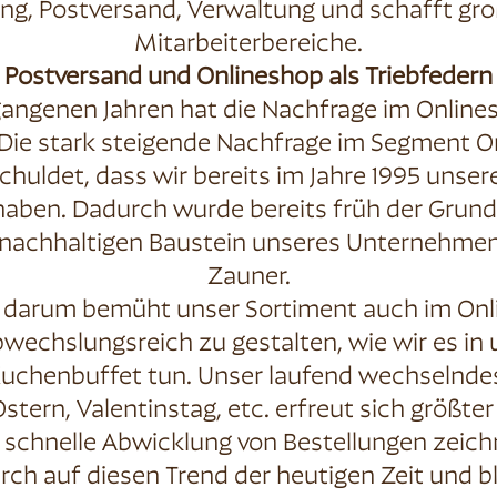
g, Postversand, Verwaltung und schafft gro
Mitarbeiterbereiche.
Postversand und Onlineshop als Triebfedern
gangenen Jahren hat die Nachfrage im Online
e stark steigende Nachfrage im Segment Onl
chuldet, dass wir bereits im Jahre 1995 unser
aben. Dadurch wurde bereits früh der Grunds
nachhaltigen Baustein unseres Unternehmens
Zauner.
r darum bemüht unser Sortiment auch im Onli
echslungsreich zu gestalten, wie wir es in 
uchenbuffet tun. Unser laufend wechselnde
tern, Valentinstag, etc. erfreut sich größter
 schnelle Abwicklung von Bestellungen zeich
rch auf diesen Trend der heutigen Zeit und 