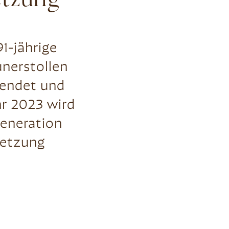
etzung
1-jährige
unerstollen
sendet und
hr 2023 wird
Generation
setzung