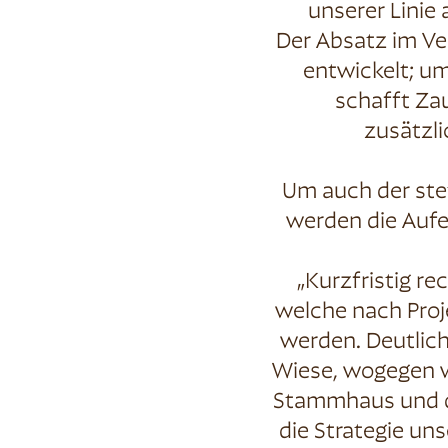
unserer Linie 
Der Absatz im Ve
entwickelt; u
schafft Za
zusätzl
Um auch der ste
werden die Aufe
„Kurzfristig re
welche nach Pro
werden. Deutlich
Wiese, wogegen w
Stammhaus und di
die Strategie u