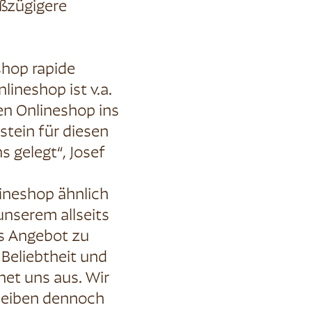
ßzügigere
shop rapide
ineshop ist v.a.
en Onlineshop ins
tein für diesen
 gelegt“, Josef
neshop ähnlich
unserem allseits
s Angebot zu
 Beliebtheit und
net uns aus. Wir
bleiben dennoch