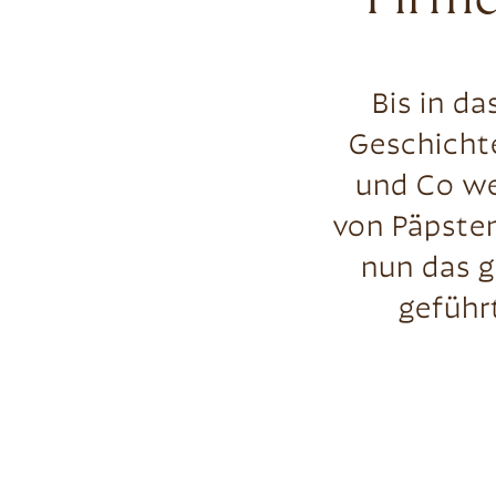
Firme
Bis in da
Geschichte
und Co we
von Päpste
nun das g
gefüh