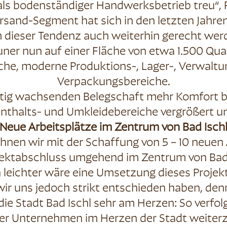
als bodenständiger Handwerksbetrieb treu“, 
rsand-Segment hat sich in den letzten Jahren
m dieser Tendenz auch weiterhin gerecht werd
uner nun auf einer Fläche von etwa 1.500 Qu
iche, moderne Produktions-, Lager-, Verwalt
Verpackungsbereiche.
tig wachsenden Belegschaft mehr Komfort bi
nthalts- und Umkleidebereiche vergrößert un
Neue Arbeitsplätze im Zentrum von Bad Isch
chnen wir mit der Schaffung von 5 – 10 neuen 
jektabschluss umgehend im Zentrum von Bad 
 leichter wäre eine Umsetzung dieses Projekt
ir uns jedoch strikt entschieden haben, denn
e Stadt Bad Ischl sehr am Herzen: So verfolg
nser Unternehmen im Herzen der Stadt weiter