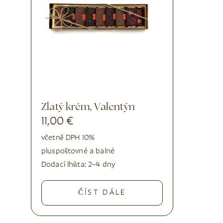
Zlatý krém, Valentýn
11,00
€
včetně DPH 10%
plus
poštovné a balné
Dodací lhůta:
2–4 dny
ČÍST DÁLE