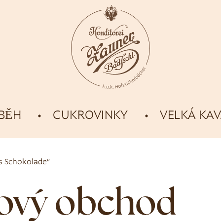
ÍBĚH
CUKROVINKY
VELKÁ KA
s Schokolade”
tový obchod