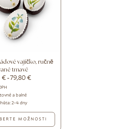
vané tmavé
0
€
79,80
€
-
 DPH
tovné a balné
lhůta:
2–4 dny
BERTE MOŽNOSTI