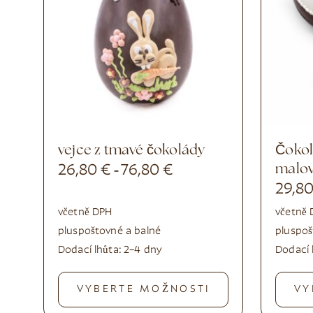
vejce z tmavé čokolády
Čokoládové vajíčko, ručně
26,80
€
76,80
€
malo
-
29,8
včetně DPH
včetně
plus
poštovné a balné
plus
poš
Dodací lhůta:
2–4 dny
Dodací 
VYBERTE MOŽNOSTI
VY