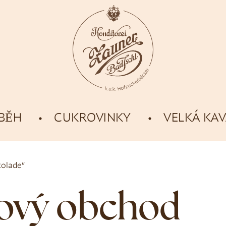
ÍBĚH
CUKROVINKY
VELKÁ KA
kolade”
tový obchod