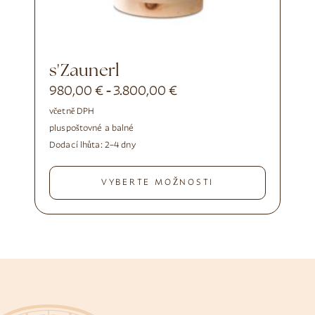
s'Zaunerl
980,00
€
3.800,00
€
-
včetně DPH
plus
poštovné a balné
Dodací lhůta:
2–4 dny
VYBERTE MOŽNOSTI