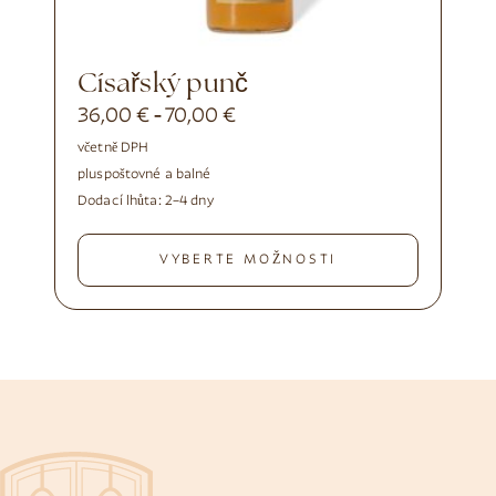
Císařský punč
36,00
€
70,00
€
-
včetně DPH
plus
poštovné a balné
Dodací lhůta:
2–4 dny
VYBERTE MOŽNOSTI