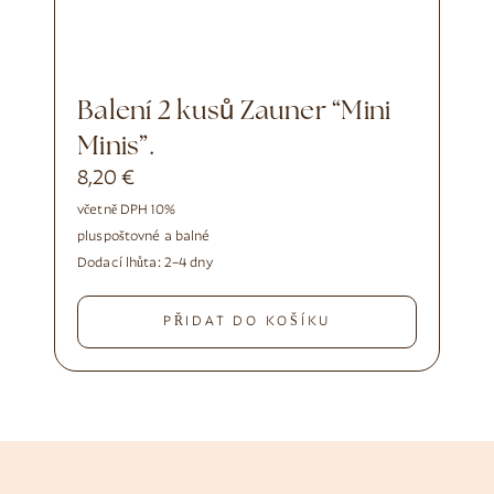
Balení 2 kusů Zauner “Mini
Minis”.
8,20
€
včetně DPH 10%
plus
poštovné a balné
Dodací lhůta:
2–4 dny
PŘIDAT DO KOŠÍKU