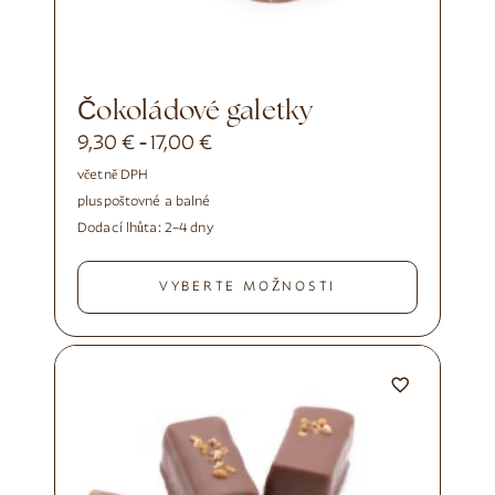
Čokoládové galetky
9,30
€
17,00
€
-
včetně DPH
plus
poštovné a balné
Dodací lhůta:
2–4 dny
VYBERTE MOŽNOSTI