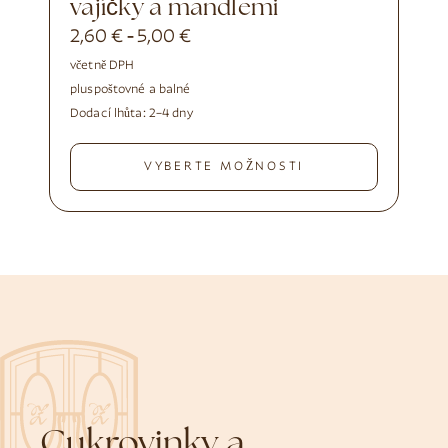
vajíčky a mandlemi
2,60
€
5,00
€
-
včetně DPH
plus
poštovné a balné
Dodací lhůta:
2–4 dny
VYBERTE MOŽNOSTI
Cukrovinky a