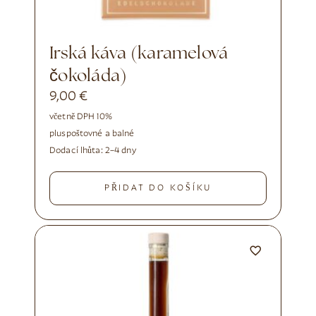
Irská káva (karamelová
čokoláda)
9,00
€
včetně DPH 10%
plus
poštovné a balné
Dodací lhůta:
2–4 dny
PŘIDAT DO KOŠÍKU