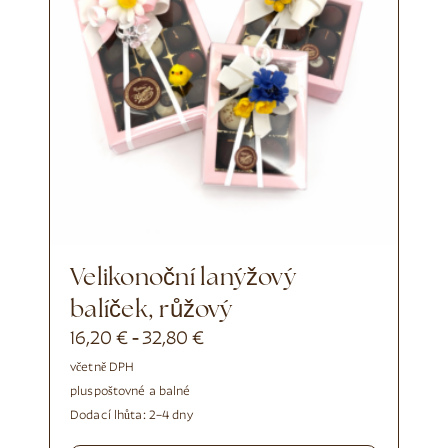
Velikonoční lanýžový
balíček, růžový
16,20
€
32,80
€
-
včetně DPH
plus
poštovné a balné
Dodací lhůta:
2–4 dny