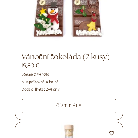
Vánoční čokoláda (2 kusy)
19,80
€
včetně DPH 10%
plus
poštovné a balné
Dodací lhůta:
2–4 dny
ČÍST DÁLE