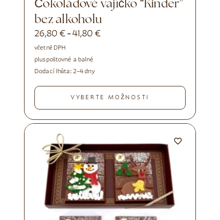
Čokoládové vajíčko “Kinder”
bez alkoholu
26,80
€
41,80
€
-
včetně DPH
plus
poštovné a balné
Dodací lhůta:
2–4 dny
VYBERTE MOŽNOSTI