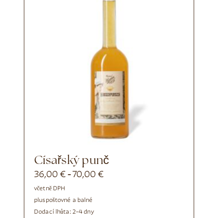
Císařský punč
36,00
€
70,00
€
-
včetně DPH
plus
poštovné a balné
Dodací lhůta:
2–4 dny