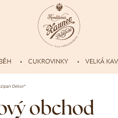
ÍBĚH
CUKROVINKY
VELKÁ KA
zipan Dekor”
tový obchod