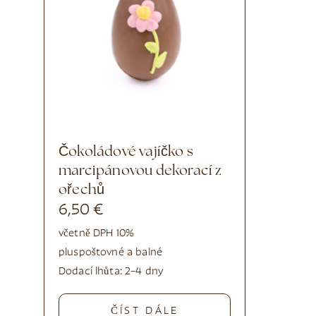
Čokoládové vajíčko s
marcipánovou dekorací z
ořechů
6,50
€
včetně DPH 10%
plus
poštovné a balné
Dodací lhůta:
2–4 dny
ČÍST DÁLE