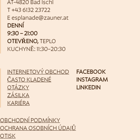
AT-4820 Bad Ischl
T
+43 6132 23722
E
esplanade@zauner.at
DENNÍ
9:30 – 21:00
OTEVŘENO,
TEPLO
KUCHYNĚ: 11:30–20:30
INTERNETOVÝ OBCHOD
FACEBOOK
ČASTO KLADENÉ
INSTAGRAM
OTÁZKY
LINKEDIN
ZÁSILKA
KARIÉRA
OBCHODNÍ PODMÍNKY
OCHRANA OSOBNÍCH ÚDAJŮ
OTISK