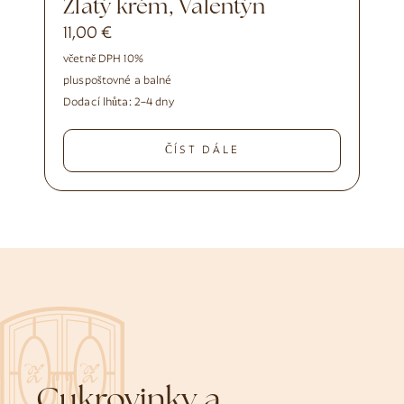
Zlatý krém, Valentýn
11,00
€
včetně DPH 10%
plus
poštovné a balné
Dodací lhůta:
2–4 dny
ČÍST DÁLE
Cukrovinky a