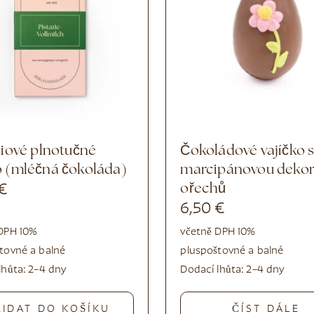
Čokoládové vajíčko s
 (mléčná čokoláda)
marcipánovou dekor
€
ořechů
6,50
€
DPH 10%
včetně DPH 10%
tovné a balné
plus
poštovné a balné
lhůta:
2–4 dny
Dodací lhůta:
2–4 dny
ŘIDAT DO KOŠÍKU
ČÍST DÁLE