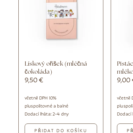
Lískový oříšek (mléčná
Pistáciové plnotučné
čokoláda)
mléko
9,50
€
9,00
včetně DPH 10%
včetně 
plus
poštovné a balné
plus
poš
Dodací lhůta:
2–4 dny
Dodací 
PŘIDAT DO KOŠÍKU
P