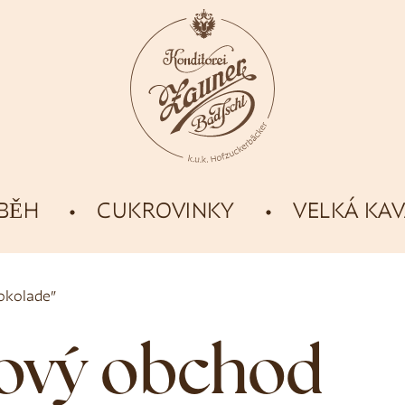
ÍBĚH
CUKROVINKY
VELKÁ KA
okolade”
tový obchod