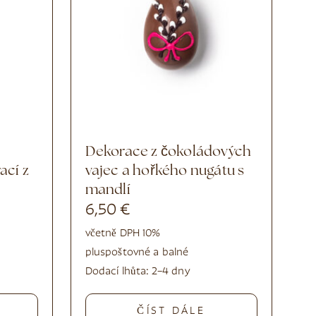
Dekorace z čokoládových
ací z
vajec a hořkého nugátu s
mandlí
6,50
€
včetně DPH 10%
plus
poštovné a balné
Dodací lhůta:
2–4 dny
ČÍST DÁLE