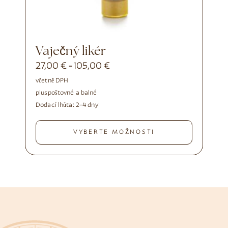
Vaječný likér
27,00
€
105,00
€
-
včetně DPH
plus
poštovné a balné
Dodací lhůta:
2–4 dny
VYBERTE MOŽNOSTI