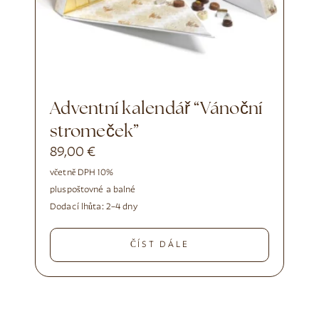
Adventní kalendář “Vánoční
stromeček”
89,00
€
včetně DPH 10%
plus
poštovné a balné
Dodací lhůta:
2–4 dny
ČÍST DÁLE