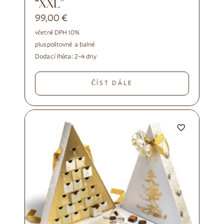
“XXL”
99,00
€
včetně DPH 10%
plus
poštovné a balné
Dodací lhůta:
2–4 dny
ČÍST DÁLE