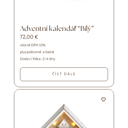
Adventní kalendář “Bílý”
72,00
€
včetně DPH 10%
plus
poštovné a balné
Dodací lhůta:
2–4 dny
ČÍST DÁLE