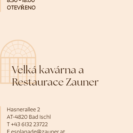
8:30 - 18:00
OTEVŘENO
Velká kavárna a
Restaurace Zauner
Hasnerallee 2
AT-4820 Bad Ischl
T
+43 6132 23722
E
esplanade@zauner.at