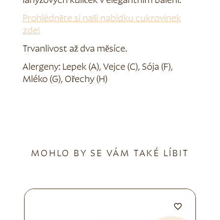
lanýžových kuliček v elegantním balení.
Prohlédněte si naši nabídku cukrovinek
zde!
Trvanlivost až dva měsíce.
Alergeny: Lepek (A), Vejce (C), Sója (F),
Mléko (G), Ořechy (H)
MOHLO BY SE VÁM TAKÉ LÍBIT