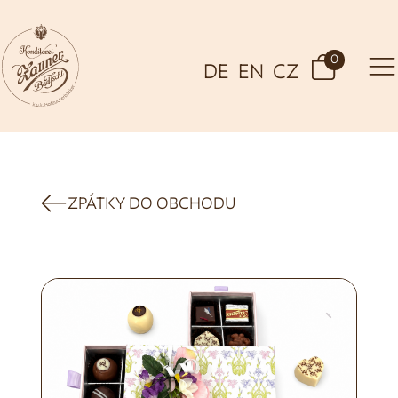
0
DE
EN
CZ
ZPÁTKY DO OBCHODU