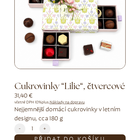
Cukrovinky “Lilie“, čtvercové
31,40
€
včetně DPH 10%
plus.
Náklady na dopravu
Nejjemnější domácí cukrovinky v letním
designu, cca 180 g
Alternative:
-
+
PŘIDAT DO KOŠÍKU