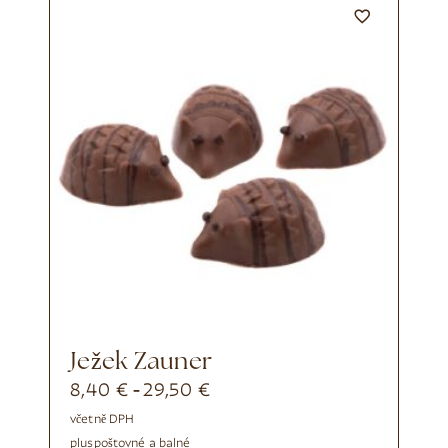
Ježek Zauner
8,40
€
29,50
€
-
včetně DPH
plus
poštovné a balné