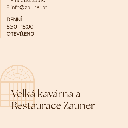
T
+43 6132 23310
E
info@zauner.at
DENNÍ
8:30 - 18:00
OTEVŘENO
Velká kavárna a
Restaurace Zauner